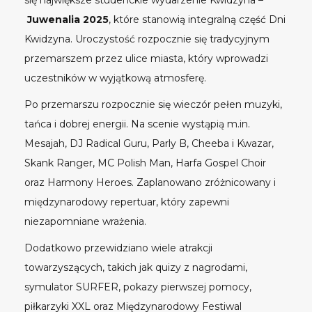
się największe studenckie wydarzenie Kwidzyna –
Juwenalia 2025
, które stanowią integralną część Dni
Kwidzyna. Uroczystość rozpocznie się tradycyjnym
przemarszem przez ulice miasta, który wprowadzi
uczestników w wyjątkową atmosferę.
Po przemarszu rozpocznie się wieczór pełen muzyki,
tańca i dobrej energii. Na scenie wystąpią m.in.
Mesajah, DJ Radical Guru, Parly B, Cheeba i Kwazar,
Skank Ranger, MC Polish Man, Harfa Gospel Choir
oraz Harmony Heroes. Zaplanowano zróżnicowany i
międzynarodowy repertuar, który zapewni
niezapomniane wrażenia.
Dodatkowo przewidziano wiele atrakcji
towarzyszących, takich jak quizy z nagrodami,
symulator SURFER, pokazy pierwszej pomocy,
piłkarzyki XXL oraz Międzynarodowy Festiwal