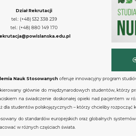
Dział Rekrutacji
tel.: (+48) 532 338 239
tel.: (+48) 880 149 170
rekrutacja@powislanska.edu.pl
demia Nauk Stosowanych
oferuje innowacyjny program studiów
skierowany głównie do międzynarodowych studentów, którzy pra
naciskiem na świadczenie doskonałej opieki nad pacjentem w 
eż dla studentów polskojęzycznych – którzy chcieliby rozpocząć k
osowany do standardów europejskich oraz globalnych systemów 
racować w różnych częściach świata.