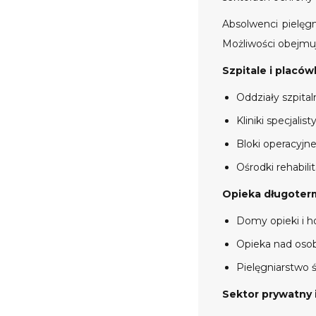
Absolwenci pielęgn
Możliwości obejmuj
Szpitale i placó
Oddziały szpital
Kliniki specjali
Bloki operacyjne
Ośrodki rehabili
Opieka długoter
Domy opieki i h
Opieka nad osob
Pielęgniarstwo
Sektor prywatny 