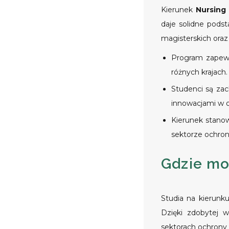
Kierunek
Nursing 
daje solidne pods
magisterskich oraz 
Program zapewn
różnych krajach.
Studenci są zac
innowacjami w o
Kierunek stanow
sektorze ochron
Gdzie mo
Studia na kierunk
Dzięki zdobytej 
sektorach ochrony