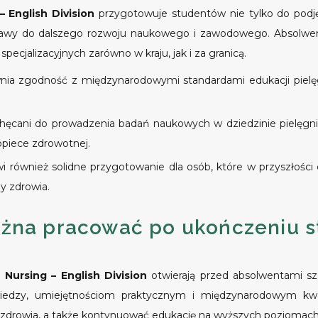
– English Division
przygotowuje studentów nie tylko do podjęci
tawy do dalszego rozwoju naukowego i zawodowego. Absolwen
specjalizacyjnych zarówno w kraju, jak i za granicą.
ia zgodność z międzynarodowymi standardami edukacji pielęgn
hęcani do prowadzenia badań naukowych w dziedzinie pielęgni
piece zdrowotnej.
i również solidne przygotowanie dla osób, które w przyszłośc
y zdrowia.
żna pracować po ukończeniu s
u
Nursing – English Division
otwierają przed absolwentami sz
wiedzy, umiejętnościom praktycznym i międzynarodowym kwa
 zdrowia, a także kontynuować edukację na wyższych poziomach