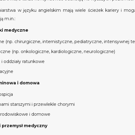
iarstwa w języku angielskim mają wiele ścieżek kariery i mogą 
ą m.in.:
wki medyczne
ne (np. chirurgiczne, internistyczne, pediatryczne, intensywnej te
styczne (np. onkologiczne, kardiologiczne, neurologiczne)
 i oddziały ratunkowe
tacyjne
minowa i domowa
ospicja
ami starszymi i przewlekle chorymi
 środowiskowe i domowe
i przemysł medyczny