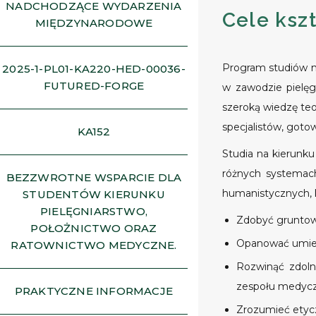
NADCHODZĄCE WYDARZENIA
Cele ksz
MIĘDZYNARODOWE
Program studiów n
2025-1-PL01-KA220-HED-00036-
FUTURED-FORGE
w zawodzie pielęg
szeroką wiedzę teo
specjalistów, got
KA152
Studia na kierunk
różnych systemach
BEZZWROTNE WSPARCIE DLA
humanistycznych, 
STUDENTÓW KIERUNKU
PIELĘGNIARSTWO,
Zdobyć gruntowną
POŁOŻNICTWO ORAZ
Opanować umieję
RATOWNICTWO MEDYCZNE.
Rozwinąć zdoln
zespołu medyc
PRAKTYCZNE INFORMACJE
Zrozumieć etycz