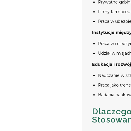
Prywatne gabinet
Firmy farmaceut
Praca w ubezpie
Instytucje międz
Praca w między
Udział w misjac
Edukacja i rozw
Nauczanie w szk
Praca jako trene
Badania naukowe
Dlaczego
Stosowa