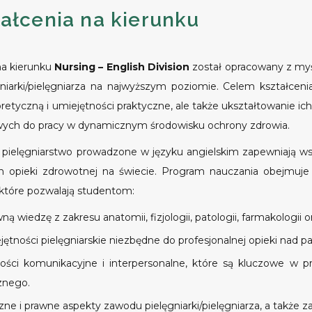
tałcenia na kierunku
a kierunku
Nursing – English Division
został opracowany z my
niarki/pielęgniarza na najwyższym poziomie. Celem kształceni
retyczną i umiejętności praktyczne, ale także ukształtowanie 
owych do pracy w dynamicznym środowisku ochrony zdrowia.
u pielęgniarstwo prowadzone w języku angielskim zapewniają
 opieki zdrowotnej na świecie. Program nauczania obejmuje 
które pozwalają studentom:
 wiedzę z zakresu anatomii, fizjologii, patologii, farmakologii o
tności pielęgniarskie niezbędne do profesjonalnej opieki nad p
ości komunikacyjne i interpersonalne, które są kluczowe w pr
znego.
ne i prawne aspekty zawodu pielęgniarki/pielęgniarza, a także 