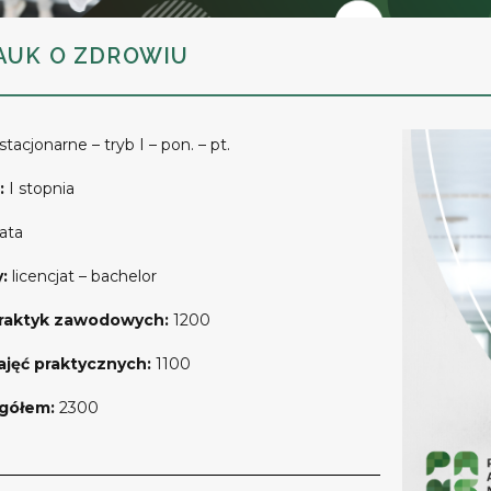
AUK O ZDROWIU
s
tacjonarne – tryb I – pon. – pt.
:
I stopnia
 lata
y:
licencjat – bachelor
praktyk zawodowych:
1200
ajęć praktycznych:
1100
ogółem:
2300