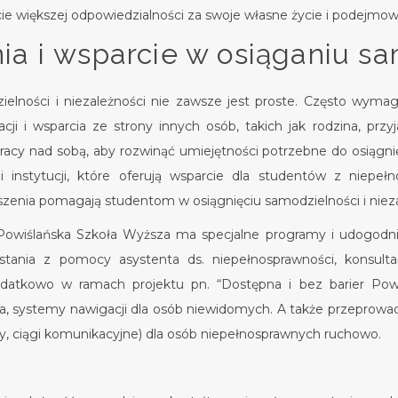
e większej odpowiedzialności za swoje własne życie i podejmowan
a i wsparcie w osiąganiu sa
ielności i niezależności nie zawsze jest proste. Często wy
cji i wsparcia ze strony innych osób, takich jak rodzina, przyj
acy nad sobą, aby rozwinąć umiejętności potrzebne do osiągnięci
 i instytucji, które oferują wsparcie dla studentów z niepeł
eszenia pomagają studentom w osiągnięciu samodzielności i nieza
Powiślańska Szkoła Wyższa ma specjalne programy i udogodnie
stania z pomocy asystenta ds. niepełnosprawności, konsulta
odatkowo w ramach projektu pn. “Dostępna i bez barier Pow
le’a, systemy nawigacji dla osób niewidomych. A także przepro
y, ciągi komunikacyjne) dla osób niepełnosprawnych ruchowo.