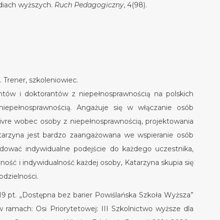
udiach wyższych.
Ruch Pedagogiczny
, 4(98).
 Trener, szkoleniowiec.
tów i doktorantów z niepełnosprawnością na polskich
niepełnosprawnością. Angażuje się w włączanie osób
-vivre wobec osoby z niepełnosprawnością, projektowania
atarzyna jest bardzo zaangażowana we wspieranie osób
udować indywidualne podejście do każdego uczestnika,
dność i indywidualność każdej osoby, Katarzyna skupia się
odzielności.
9 pt. „Dostępna bez barier Powiślańska Szkoła Wyższa”
ramach: Osi Priorytetowej: III Szkolnictwo wyższe dla