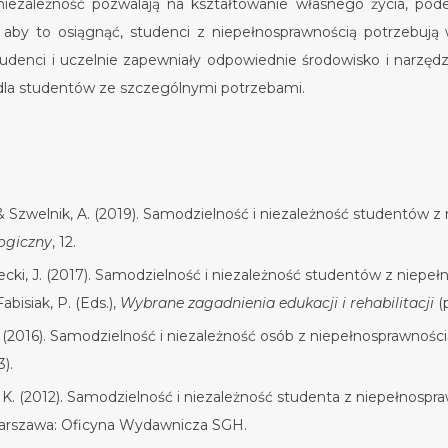
iezależność pozwalają na kształtowanie własnego życia, podej
 aby to osiągnąć, studenci z niepełnosprawnością potrzebują 
tudenci i uczelnie zapewniały odpowiednie środowisko i narzęd
j dla studentów ze szczególnymi potrzebami.
& Szwelnik, A. (2019). Samodzielność i niezależność studentów z
ogiczny
, 12.
cki, J. (2017). Samodzielność i niezależność studentów z niepełno
abisiak, P. (Eds.),
Wybrane zagadnienia edukacji i rehabilitacji
(
 (2016). Samodzielność i niezależność osób z niepełnosprawnośc
3).
K. (2012). Samodzielność i niezależność studenta z niepełnospra
 Warszawa: Oficyna Wydawnicza SGH.