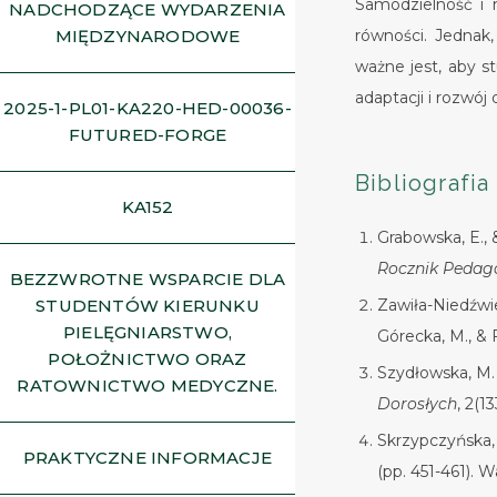
Samodzielność i n
NADCHODZĄCE WYDARZENIA
MIĘDZYNARODOWE
równości. Jednak,
ważne jest, aby s
adaptacji i rozwó
2025-1-PL01-KA220-HED-00036-
FUTURED-FORGE
Bibliografia
KA152
Grabowska, E., 
Rocznik Pedag
BEZZWROTNE WSPARCIE DLA
Zawiła-Niedźwie
STUDENTÓW KIERUNKU
PIELĘGNIARSTWO,
Górecka, M., & F
POŁOŻNICTWO ORAZ
Szydłowska, M.
RATOWNICTWO MEDYCZNE.
Dorosłych
, 2(13
Skrzypczyńska, 
PRAKTYCZNE INFORMACJE
(pp. 451-461).