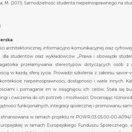
owa, M. (2011). Samodzielność studenta niepełnosprawnego na st
u
ierska
i architektonicznej, informacyjno-komunikacyjnej oraz cyfrowej.
a dla studentów oraz wykładowców „Prawa i obowiązki studen
opagatorka przełamywania stereotypów dotyczących osób z 
ścią w każdą sferę życia. Prowadzi szkolenia z zakresu savoir
kontekście niepełnosprawności, dostępności i wiele innych. K
ościami i pomaganie im w osiągnięciu ich celów. Stara się b
ngi i ćwiczenia do ich potrzeb i możliwości. Doceniając różnoro
jętności funkcjonalnych, integracji społecznej i promowaniu sam
a sfinansowana w ramach projektu nr POWR.03.05.00-00-A094/1
uropejskiej w ramach Europejskiego Funduszu Społecznego, w 