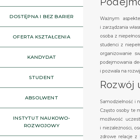
Podejmo
DOSTĘPNA I BEZ BARIER
Ważnym aspektem
i zarządzania wła
osoba z niepełnos
OFERTA KSZTAŁCENIA
studenci z niepeł
organizowanie s
KANDYDAT
podejmowania decy
i pozwala na rozw
STUDENT
Rozwój 
ABSOLWENT
Samodzielność i n
Często osoby te m
INSTYTUT NAUKOWO-
możliwość uczest
ROZWOJOWY
i niezależności,
zdrowe relacje z 