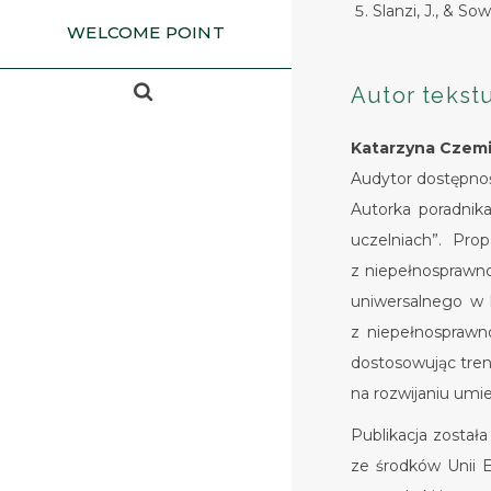
Slanzi, J., & S
WELCOME POINT
Autor tekst
Katarzyna Czem
Audytor dostępnośc
Autorka poradnik
uczelniach”. Pr
z niepełnosprawno
uniwersalnego w 
z niepełnosprawn
dostosowując treni
na rozwijaniu umie
Publikacja został
ze środków Unii E