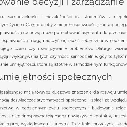
wanie decyzji i zarządzani
 samodzielności i niezależności dla studentów z niepełn
snym życiem. Często osoby z niepełnosprawnością muszą poleg
prawnością ruchową może potrzebować asystenta do przemieszcz
nosprawnością mogą nauczyć się radzić sobie sami w codzienny
wojego czasu czy rozwiązywanie problemów. Dlatego ważne
zji i wykonywania tych czynności samodzielnie, gdy to tylko 
ijanie umiejętności, które są istotne w samodzielnym funkcjonow
umiejętności społecznych
iezależność mają również kluczowe znaczenie dla rozwoju umie
ogą doświadczać stygmatyzacji społecznej i izolacji ze względu 
nictwa w codziennym życiu społecznym i budowania relacji 
 osoby z niepełnosprawnością mogą nawiązywać kontakty, uczes
kolegami, wykładowcami i innymi. To z kolei przyczynia się d