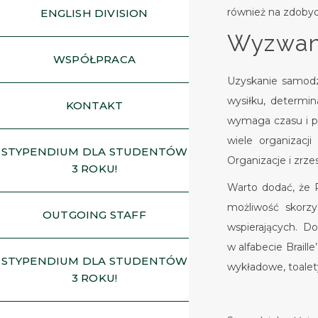
również na zdobyci
ENGLISH DIVISION
Wyzwani
WSPÓŁPRACA
Uzyskanie samodz
wysiłku, determina
KONTAKT
wymaga czasu i pr
wiele organizacji
STYPENDIUM DLA STUDENTÓW
Organizacje i zrz
3 ROKU!
Warto dodać, że 
możliwość skorzy
OUTGOING STAFF
wspierających. D
w alfabecie Brail
STYPENDIUM DLA STUDENTÓW
wykładowe, toalet
3 ROKU!