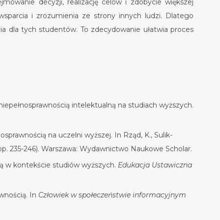
mowanie decyzji, realizację celów i zdobycie większej
wsparcia i zrozumienia ze strony innych ludzi. Dlatego
zia dla tych studentów. To zdecydowanie ułatwia proces
 niepełnosprawnością intelektualną na studiach wyższych.
sprawnością na uczelni wyższej. In Rząd, K., Sulik-
pp. 235-246). Warszawa: Wydawnictwo Naukowe Scholar.
ią w kontekście studiów wyższych.
Edukacja Ustawiczna
wnością. In
Człowiek w społeczeństwie informacyjnym