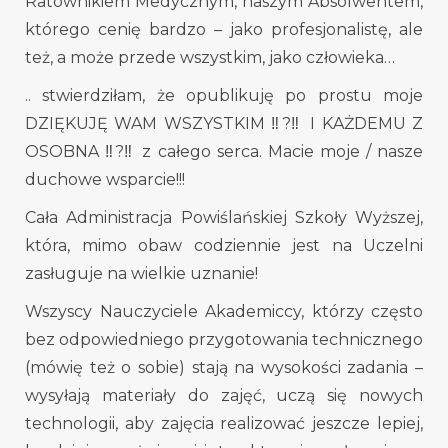
Ratownikiem Medycznym, naszym Absolwentem,
którego cenię bardzo – jako profesjonalistę, ale
też, a może przede wszystkim, jako człowieka…
.. stwierdziłam, że opublikuję po prostu moje
DZIĘKUJĘ WAM WSZYSTKIM ‼️?‼️ I KAŻDEMU Z
OSOBNA ‼️?‼️ z całego serca. Macie moje / nasze
duchowe wsparcie!!!
Cała Administracja Powiślańskiej Szkoły Wyższej,
która, mimo obaw codziennie jest na Uczelni
zasługuje na wielkie uznanie!
Wszyscy Nauczyciele Akademiccy, którzy często
bez odpowiedniego przygotowania technicznego
(mówię też o sobie) stają na wysokości zadania –
wysyłają materiały do zajęć, uczą się nowych
technologii, aby zajęcia realizować jeszcze lepiej,